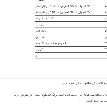
نة
720 (طول) × 727 (عرض) × 1045 (ارتفاع) ملم
ئة
750 (طول) × 760 (عرض) × 1160 (ارتفاع) ملم
ار
0،57 مترًا مربعًا
وزن **
لة
206 كجم
لي
224 كغ
**
42 مجموعة / حاوية 20 بوصة
**
كرتون
*
م
يع الآلات في حالتها المثلى عند شحنها.
 فترة الضمان ، يمكننا مساعدتك في الحكم على الخطأ وفقًا لظاهرة الفشل عن طريق البريد
تي من صنع الإنسان.