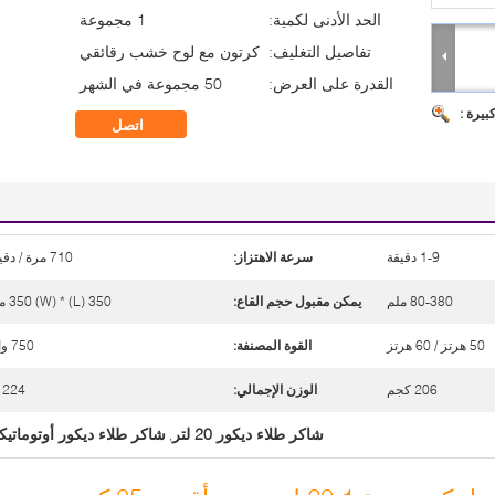
الحد الأدنى لكمية:
1 مجموعة
تفاصيل التغليف:
كرتون مع لوح خشب رقائقي
القدرة على العرض:
50 مجموعة في الشهر
بيرة :
اتصل
1-9 دقيقة
سرعة الاهتزاز:
710 مرة / دقيقة
80-380 ملم
يمكن مقبول حجم القاع:
350 (L) * 350 (W) ملم
50 هرتز / 60 هرتز
القوة المصنفة:
750 واط
206 كجم
الوزن الإجمالي:
224 كغ
شاكر طلاء ديكور 20 لتر
شاكر طلاء ديكور أوتوماتي
,