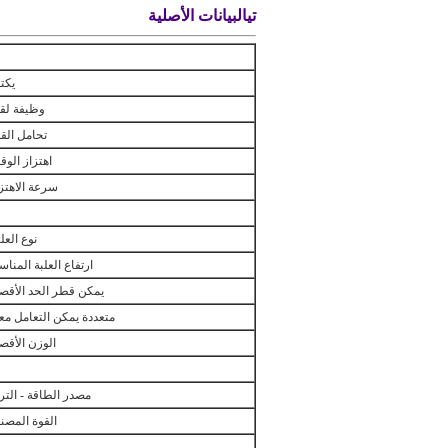
تي
البيانات الأصلية
يكت
وظيفة لق
تحامل الق
اهتزاز الو
سرعة الاهتز
نوع الع
ارتفاع العلبة المناس
يمكن قطر الحد الأقص
متعددة يمكن التعامل مع
الوزن الأقص
مصدر الطاقة - التر
القوة المصن