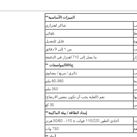
الميزات الأساسية
**
ب
شاكر اهتزازي
ط
تلقائي
وة
قابل للتعديل
قت
من 1 إلى 9 دقائق
از
ما يصل إلى 710 اهتزاز في الدقيقة
ج
AN
المواصفات **
لب
دائري / مربع / بيضاوي
بة
80-380 ملم
ى
350 ملم
ها
نعم (العلبة يجب أن تكون بنفس الارتفاع)
ى
35 كغ
إمداد الطاقة / بيئة الماكينة
**
دد
أحادي الطور 110/220 فولت ± 10٪ - 50/60 هرتز
فة
750 وات
أبعاد **