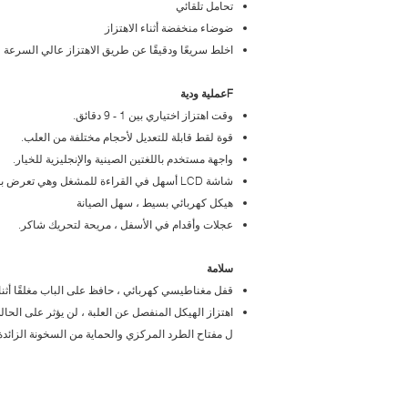
تحامل تلقائي
ضوضاء منخفضة أثناء الاهتزاز
اخلط سريعًا ودقيقًا عن طريق الاهتزاز عالي السرعة
F
عملية ودية
وقت اهتزاز اختياري بين 1 - 9 دقائق.
قوة لقط قابلة للتعديل لأحجام مختلفة من العلب.
واجهة مستخدم باللغتين الصينية والإنجليزية للخيار.
شاشة LCD أسهل في القراءة للمشغل وهي تعرض بوضوح كل مرحلة من مراحل عملية الاهتزاز.
هيكل كهربائي بسيط ، سهل الصيانة
عجلات وأقدام في الأسفل ، مريحة لتحريك شاكر.
سلامة
قفل مغناطيسي كهربائي ، حافظ على الباب مغلقًا أثنا
اهتزاز الهيكل المنفصل عن العلبة ، لن يؤثر على الحالة
ل مفتاح الطرد المركزي والحماية من السخونة الزائدة