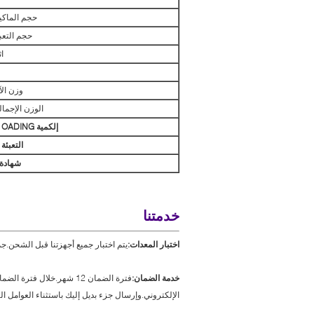
حجم الماكي
حجم التعب
اث
وزن الآ
الوزن الإجما
إل
كمية OADING
التعبئة
شهادة*
خدمتنا
اختبار المعدات:
يتم اختبار جميع أجهزتنا قبل الشحن.جم
خدمة الضمان:
فترة الضمان 12 شهر.خلال
الإلكتروني.وإرسال جزء بديل إليك باستثناء العوامل ال