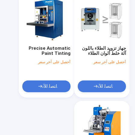
جهاز تزويد الطلاء باللون
Precise Automatic
آلة خلط ألوان الطلاء
Paint Tinting
المحوسبة ومزج الطلاء
Machine for Up To 16
أحصل على آخر سعر
أحصل على آخر سعر
الجيروسكوبي مجموعة 5
Colors 114Kg
جالون
ﺎﺘﺼﻟ ﺍﻶﻧ
ﺎﺘﺼﻟ ﺍﻶﻧ
مسكن
منتجات
أشرطة فيديو