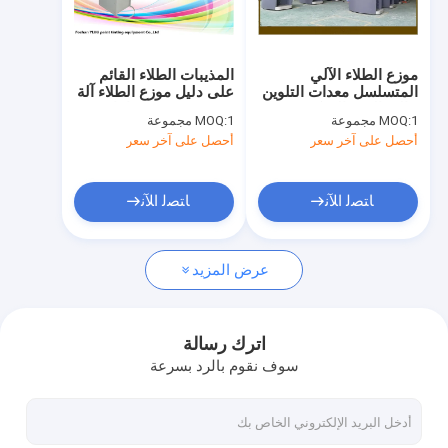
معلومات عنا
جولة في المعمل
موزع الطلاء الآلي
المذيبات الطلاء القائم
المتسلسل معدات التلوين
على دليل موزع الطلاء آلة
مراقبة الجودة
عالية الدقة التحكم CE
صبغة CE مع صمامات
1 مجموعة
MOQ:
1 مجموعة
MOQ:
السيراميك
أحصل على آخر سعر
أحصل على آخر سعر
آلة تلوين الطلاء
ﺎﺘﺼﻟ ﺍﻶﻧ
ﺎﺘﺼﻟ ﺍﻶﻧ
آلة خلط الطلاء
عرض المزيد
ماكينة طلاء شاكر
آلة موزع الطلاء
اترك رسالة
سوف نقوم بالرد بسرعة
خلاط جيروسكوبي
شاكر دهان كهربائي