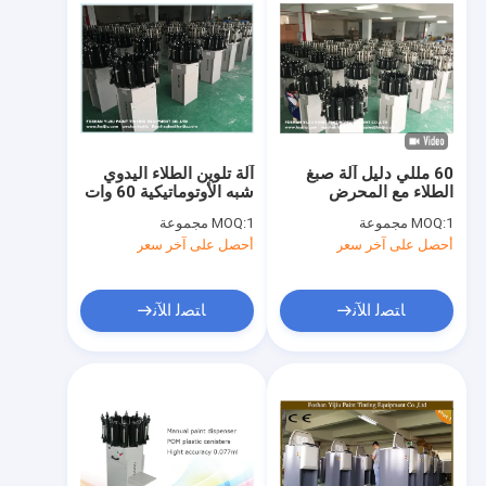
60 مللي دليل آلة صبغ
آلة تلوين الطلاء اليدوي
الطلاء مع المحرض
شبه الأوتوماتيكية 60 وات
1 مجموعة
MOQ:
1 مجموعة
MOQ:
أحصل على آخر سعر
أحصل على آخر سعر
ﺎﺘﺼﻟ ﺍﻶﻧ
ﺎﺘﺼﻟ ﺍﻶﻧ
مسكن
منتجات
أشرطة فيديو