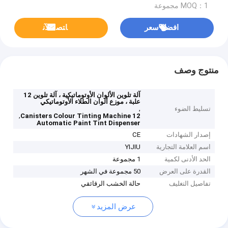
MOQ：1 مجموعة
افضل سعر
ﺎﺘﺼﻟ ﺍﻶﻧ
منتوج وصف
آلة تلوين الألوان الأوتوماتيكية ، آلة تلوين 12
علبة ، موزع ألوان الطلاء الأوتوماتيكي
,
تسليط الضوء
,
12 Canisters Colour Tinting Machine
Automatic Paint Tint Dispenser
إصدار الشهادات
CE
اسم العلامة التجارية
YIJIU
الحد الأدنى لكمية
1 مجموعة
القدرة على العرض
50 مجموعة في الشهر
تفاصيل التغليف
حالة الخشب الرقائقي
عرض المزيد