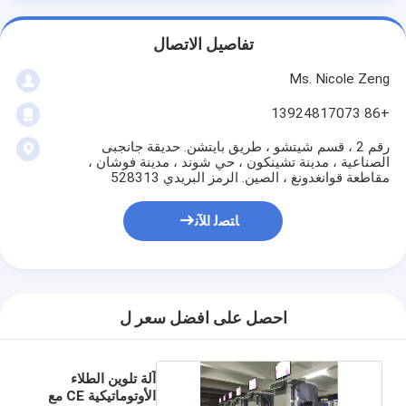
تفاصيل الاتصال
Ms. Nicole Zeng
+86 13924817073
رقم 2 ، قسم شيتشو ، طريق بايتشن. حديقة جانجبى
الصناعية ، مدينة تشينكون ، حي شوند ، مدينة فوشان ،
مقاطعة قوانغدونغ ، الصين. الرمز البريدي 528313
ﺎﺘﺼﻟ ﺍﻶﻧ
احصل على افضل سعر ل
آلة تلوين الطلاء
الأوتوماتيكية CE مع