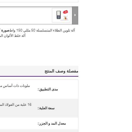
آلة تلوين الطلاء المتسلسلة 50 مللي 150 واط
صورة ك
آلة خلط الألوان ا
مفصلة وصف المنتج
ملونات ذات أساس مائي
مدى التطبيق::
سعة العلبة::
معدل المد و الجزر::