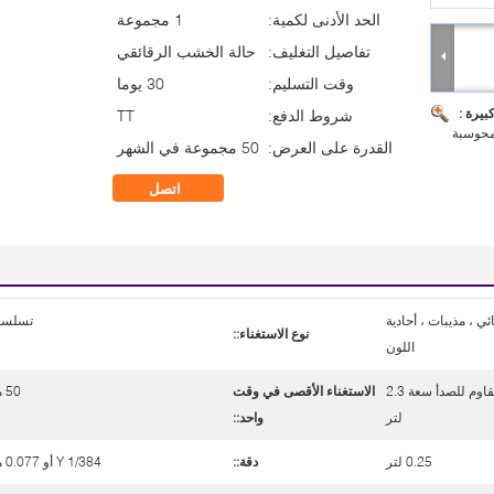
الحد الأدنى لكمية:
1 مجموعة
تفاصيل التغليف:
حالة الخشب الرقائقي
وقت التسليم:
30 يوما
بيرة :
شروط الدفع:
TT
لمحوسبة
القدرة على العرض:
50 مجموعة في الشهر
اتصل
 ، مذيبات ، أحادية
تسلسل
نوع الاستغناء::
اللون
16 علبة من الفولاذ المقاوم للصدأ سعة 2.3
الاستغناء الأقصى في وقت
50 مل
لتر
واحد::
0.25 لتر
دقة::
1/384 Y أو 0.077 مل