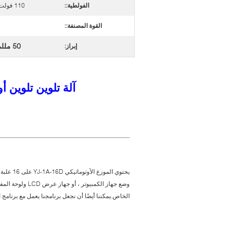
الفولطية::
110 فولت / 220 فولت ± 10٪
القوة المصنفة::
50 مللي آلة تلوين الطلاء
إبراز:
آلة تلوين تلوين أ
يحتوي ال
الخاص.يمكننا أيضًا أن نجعل برنامجنا يعمل مع برنام