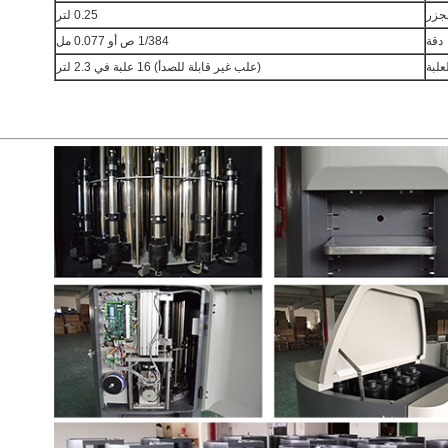
لجزر
0.25 لتر
دقة
1/384 ص أو 0.077 مل
علبة
(علب غير قابلة للصدأ) 16 علبة في 2.3 لتر