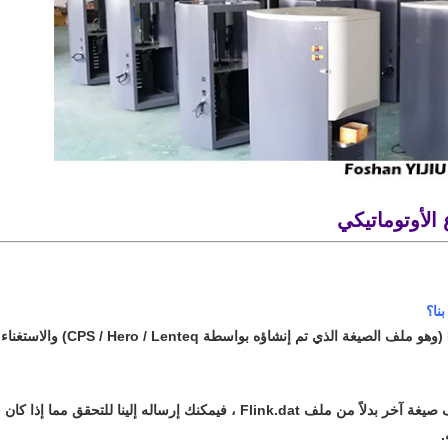
 الأوتوماتيكي
- يمكن لبرنامج YIJIU قراءة ملف Flink.dat (وهو ملف الصيغة الذي تم إنشاؤه بواسطة CPS / Hero / Lenteq) والاستغناء
- إذا قام برنامج الألوان الخاص بك بإنشاء ملف صيغة آخر بدلاً من ملف Flink.dat ، فيمكنك إرساله إلينا للتحقق مما إذا كان