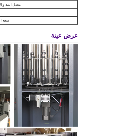
معدل المد و ا
سعة ال
عرض عينة