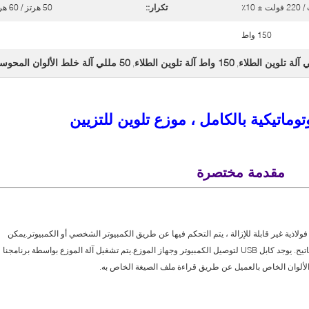
تكرار::
50 هرتز / 60 هرتز
150 واط
150 واط آلة تلوين الطلاء
50 مللي آلة خلط الألوان المحوسبة
,
,
وتوماتيكية بالكامل ، موزع تلوين للتزيين
مقدمة مختصرة
موزع الأوتوماتيكي YJ-1A-16D على 16 علبة فولاذية غير قابلة للإزالة ، يتم التحكم فيها عن طريق الكمبيوتر الشخصي أو الكمبيوتر.يمكن
وضع جهاز الكمبيوتر ، أو جهاز عرض LCD ولوحة المفاتيح. يوجد كابل USB لتوصيل الكمبيوتر وجهاز الموزع.يتم تشغيل آلة الموزع بواسطة برنامجنا
ج الألوان الخاص بالعميل عن طريق قراءة ملف الصيغة الخاص به.