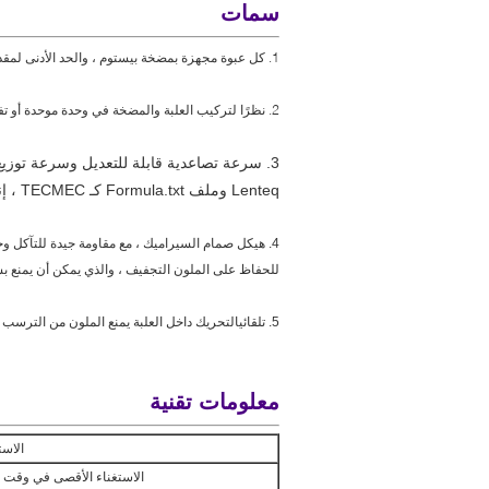
سمات
1. كل عبوة مجهزة بمضخة بيستوم ، والحد الأدنى لمقدار الاستغناء 0.077 مل.
2. نظرًا لتركيب العلبة والمضخة في وحدة موحدة أو تفكيكها أو إصلاحها أو استبدالها بشكل مستقل ، يمكن للمستخدم تشغيل الآلة بسهولة ،
3. سرعة تصاعدية قابلة للتعديل وسرعة توزيع كل تلوين.
Lenteq وملف Formula.txt كـ TECMEC ، إنه
4. هيكل صمام السيراميك ، مع مقاومة جيدة للتآكل وختم جيد ومستقر وموثوق.
للحفاظ على الملون
التجفيف ، والذي يمكن أن يمنع ب
التحريك داخل العلبة يمنع الملون من الترسب 
5. تلقائي
معلومات تقنية
الاست
الاستغناء الأقصى في وقت 