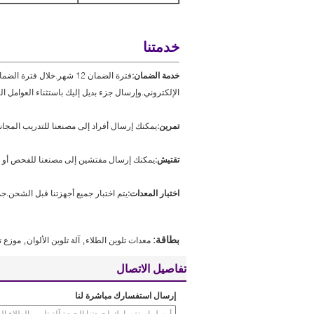
خدمتنا
خدمة الضمان:
فترة الضمان 12 شهر.خلال
الإلكتروني.وإرسال جزء بديل إليك باستثناء العوامل ال
تمرين:
يمكنك إرسال أفراد إلى مصنعنا للتدريب المجان
تقتيش:
يمكنك إرسال مفتشين إلى مصنعنا للفحص أو نقوم
اختبار المعدات:
يتم اختبار جميع أجهزتنا قبل الشحن.جم
,
,
بطاقة:
معدات تلوين الطلاء
آلة تلوين الألوان
موزع ت
تفاصيل الاتصال
إرسال استفسارك مباشرة لنا