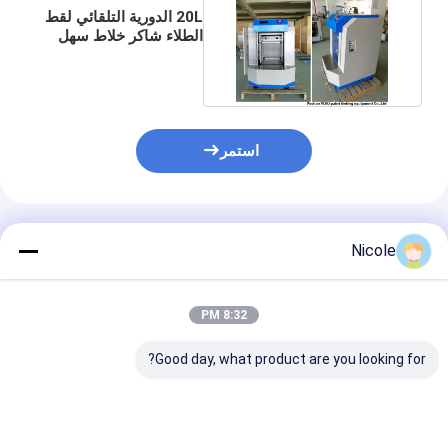
20L الدورية التلقائي لقط
الطلاء شاكر خلاط سهل
التشغيل 0.75kw
استمر
المنتجات الموصى بها
Nicole
8:32 PM
Good day, what product are you looking for?
أوتوماتيكية مصاصة مزج
شاكر دهان ديكور
قابل للتعديل لق