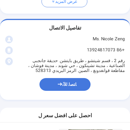
عرض المزيد
تفاصيل الاتصال
Ms. Nicole Zeng
+86 13924817073
رقم 2 ، قسم شيتشو ، طريق بايتشن. حديقة جانجبى
الصناعية ، مدينة تشينكون ، حي شوند ، مدينة فوشان ،
مقاطعة قوانغدونغ ، الصين. الرمز البريدي 528313
ﺎﺘﺼﻟ ﺍﻶﻧ
احصل على افضل سعر ل