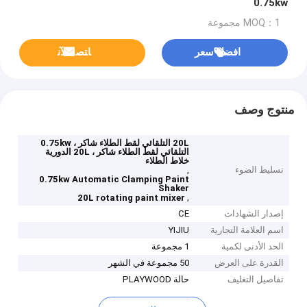
0.75kw
MOQ：1 مجموعة
افضل سعر
ﺎﺘﺼﻟ ﺍﻶﻧ
منتوج وصف
20L التلقائي لقط الطلاء شاكر ، 0.75kw
التلقائي لقط الطلاء شاكر ، 20L الدورية
خلاط الطلاء
تسليط الضوء
,
0.75kw Automatic Clamping Paint
Shaker
,
20L rotating paint mixer
إصدار الشهادات
CE
اسم العلامة التجارية
YIJIU
الحد الأدنى لكمية
1 مجموعة
القدرة على العرض
50 مجموعة في الشهر
تفاصيل التغليف
حالة PLAYWOOD