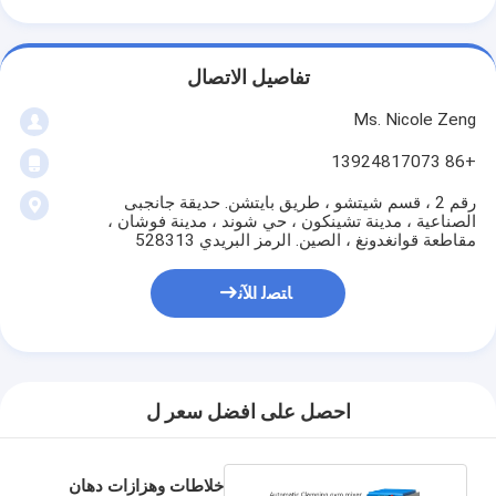
تفاصيل الاتصال
Ms. Nicole Zeng
+86 13924817073
رقم 2 ، قسم شيتشو ، طريق بايتشن. حديقة جانجبى
الصناعية ، مدينة تشينكون ، حي شوند ، مدينة فوشان ،
مقاطعة قوانغدونغ ، الصين. الرمز البريدي 528313
ﺎﺘﺼﻟ ﺍﻶﻧ
احصل على افضل سعر ل
خلاطات وهزازات دهان