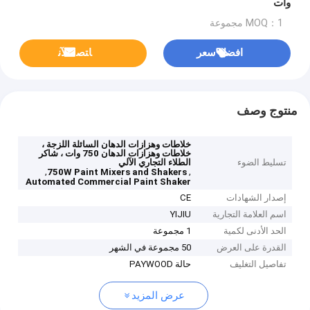
وات
MOQ：1 مجموعة
افضل سعر
ﺎﺘﺼﻟ ﺍﻶﻧ
منتوج وصف
خلاطات وهزازات الدهان السائلة اللزجة ،
خلاطات وهزازات الدهان 750 وات ، شاكر
تسليط الضوء
الطلاء التجاري الآلي
,
,
750W Paint Mixers and Shakers
Automated Commercial Paint Shaker
إصدار الشهادات
CE
اسم العلامة التجارية
YIJIU
الحد الأدنى لكمية
1 مجموعة
القدرة على العرض
50 مجموعة في الشهر
تفاصيل التغليف
حالة PAYWOOD
عرض المزيد