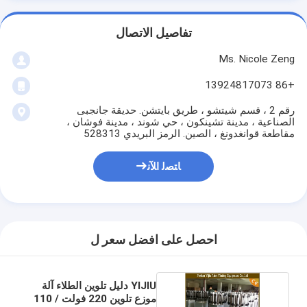
تفاصيل الاتصال
Ms. Nicole Zeng
+86 13924817073
رقم 2 ، قسم شيتشو ، طريق بايتشن. حديقة جانجبى
الصناعية ، مدينة تشينكون ، حي شوند ، مدينة فوشان ،
مقاطعة قوانغدونغ ، الصين. الرمز البريدي 528313
ﺎﺘﺼﻟ ﺍﻶﻧ
احصل على افضل سعر ل
YIJIU دليل تلوين الطلاء آلة
موزع تلوين 220 فولت / 110