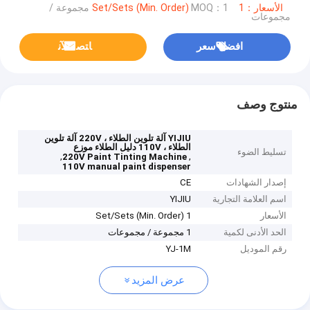
الأسعار：1 Set/Sets (Min. Order)
MOQ：1 مجموعة /
مجموعات
افضل سعر
ﺎﺘﺼﻟ ﺍﻶﻧ
منتوج وصف
YIJIU آلة تلوين الطلاء ، 220V آلة تلوين
الطلاء ، 110V دليل الطلاء موزع
تسليط الضوء
,
,
220V Paint Tinting Machine
110V manual paint dispenser
إصدار الشهادات
CE
اسم العلامة التجارية
YIJIU
الأسعار
1 Set/Sets (Min. Order)
الحد الأدنى لكمية
1 مجموعة / مجموعات
رقم الموديل
YJ-1M
عرض المزيد