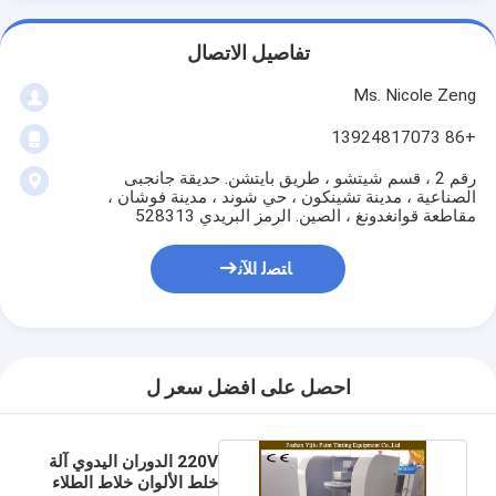
تفاصيل الاتصال
Ms. Nicole Zeng
+86 13924817073
رقم 2 ، قسم شيتشو ، طريق بايتشن. حديقة جانجبى
الصناعية ، مدينة تشينكون ، حي شوند ، مدينة فوشان ،
مقاطعة قوانغدونغ ، الصين. الرمز البريدي 528313
ﺎﺘﺼﻟ ﺍﻶﻧ
احصل على افضل سعر ل
220V الدوران اليدوي آلة
خلط الألوان خلاط الطلاء