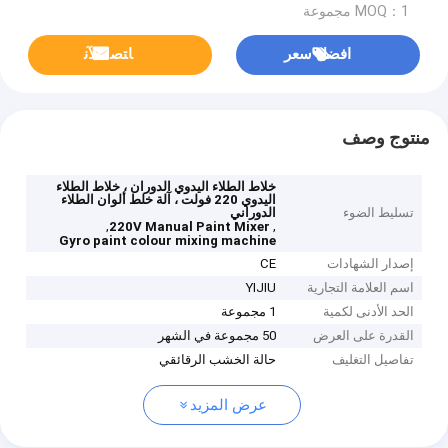
MOQ：1 مجموعة
افضل سعر
ﺎﺘﺼﻟ ﺍﻶﻧ
منتوج وصف
خلاط الطلاء اليدوي الدوران ، خلاط الطلاء
اليدوي 220 فولت ، آلة خلط ألوان الطلاء
تسليط الضوء
الدوراني
,
,
220V Manual Paint Mixer
Gyro paint colour mixing machine
إصدار الشهادات
CE
اسم العلامة التجارية
YIJIU
الحد الأدنى لكمية
1 مجموعة
القدرة على العرض
50 مجموعة في الشهر
تفاصيل التغليف
حالة الخشب الرقائقي
عرض المزيد