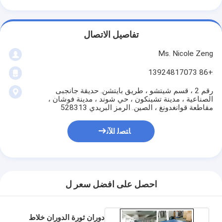
تفاصيل الاتصال
Ms. Nicole Zeng
+86 13924817073
رقم 2 ، قسم شيتشو ، طريق بايتشن. حديقة جانجبى
الصناعية ، مدينة تشينكون ، حي شوند ، مدينة فوشان ،
مقاطعة قوانغدونغ ، الصين. الرمز البريدي 528313
ﺎﺘﺼﻟ ﺍﻶﻧ
احصل على افضل سعر ل
دوران ثورة الدوران خلاط