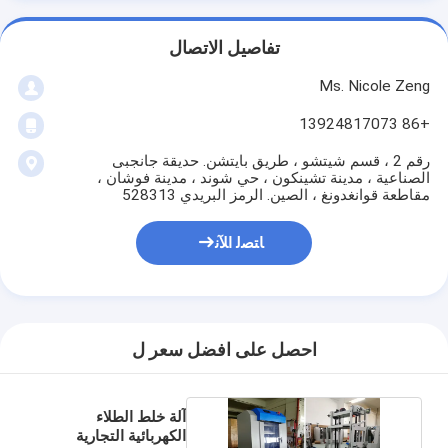
تفاصيل الاتصال
Ms. Nicole Zeng
+86 13924817073
رقم 2 ، قسم شيتشو ، طريق بايتشن. حديقة جانجبى
الصناعية ، مدينة تشينكون ، حي شوند ، مدينة فوشان ،
مقاطعة قوانغدونغ ، الصين. الرمز البريدي 528313
ﺎﺘﺼﻟ ﺍﻶﻧ
احصل على افضل سعر ل
آلة خلط الطلاء
الكهربائية التجارية