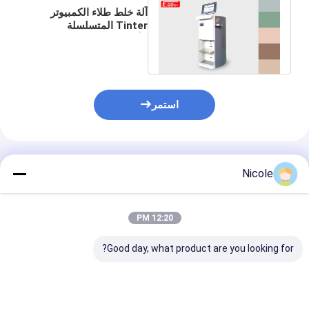
آلة خلط طلاء الكمبيوتر
Tinter المتسلسلة
الأوتوماتيكية المستحلب 50
مللي
استمر
المنتجات الموصى بها
Nicole
12:20 PM
Good day, what product are you looking for?
آلة خلط الألوان الداخلية
نظام آلة تينتير الطلاء
0،077 مل مس