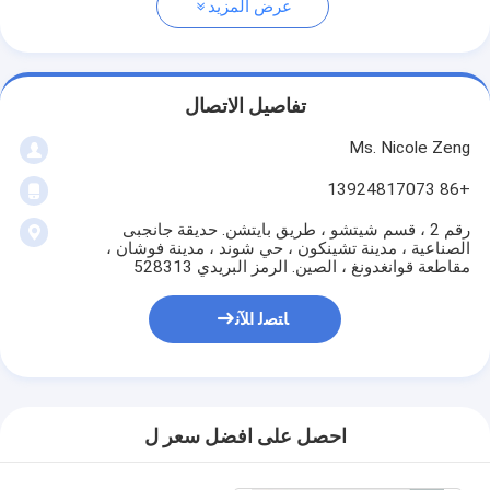
عرض المزيد
تفاصيل الاتصال
Ms. Nicole Zeng
+86 13924817073
رقم 2 ، قسم شيتشو ، طريق بايتشن. حديقة جانجبى
الصناعية ، مدينة تشينكون ، حي شوند ، مدينة فوشان ،
مقاطعة قوانغدونغ ، الصين. الرمز البريدي 528313
ﺎﺘﺼﻟ ﺍﻶﻧ
احصل على افضل سعر ل