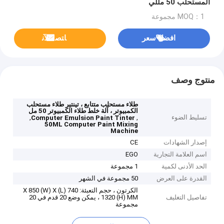
المستحلب 50 مللي
MOQ：1 مجموعة
افضل سعر
ﺎﺘﺼﻟ ﺍﻶﻧ
منتوج وصف
طلاء مستحلب متتابع ، تينتير طلاء مستحلب
الكمبيوتر ، آلة خلط طلاء الكمبيوتر 50 مل
تسليط الضوء
,
,
Computer Emulsion Paint Tinter
50ML Computer Paint Mixing
Machine
إصدار الشهادات
CE
اسم العلامة التجارية
EGO
الحد الأدنى لكمية
1 مجموعة
القدرة على العرض
50 مجموعة في الشهر
الكرتون ، حجم التعبئة: 740 (L) X 850 (W) X
تفاصيل التغليف
1320 (H) MM ، يمكن وضع 20 قدم في 20
مجموعة