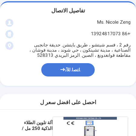
تفاصيل الاتصال
Ms. Nicole Zeng
+86 13924817073
رقم 2 ، قسم شيتشو ، طريق بايتشن. حديقة جانجبى
الصناعية ، مدينة تشينكون ، حي شوند ، مدينة فوشان ،
مقاطعة قوانغدونغ ، الصين. الرمز البريدي 528313
ﺎﺘﺼﻟ ﺍﻶﻧ
احصل على افضل سعر ل
آلة تلوين الطلاء
الذكية 250 مل /
دقيقة 100 وات