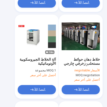
ﺎﺘﺼﻟ ﺍﻶﻧ
ﺎﺘﺼﻟ ﺍﻶﻧ
خلاط دهان حوائط
آلة الخلاط الجيروسكوبية
مستحلب زخرفي خارجي
الأوتوماتيكية
وداخلي، آلة توزيع ألوان
الأسعار:
negotiable
1 مجموعة
MOQ:
أوتوماتيكية
negotiation
MOQ:
أحصل على آخر سعر
أحصل على آخر سعر
ﺎﺘﺼﻟ ﺍﻶﻧ
ﺎﺘﺼﻟ ﺍﻶﻧ