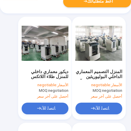
أعط متطلباتك
المنزل التصميم المعماري
ديكور معماري داخلي
الداخلي البوليوريثين
للمنزل طلاء اللاتكس
الطبقة العليا الصناعية آلة
الداخلي شاكر اهتزازي
الأسعار:
negotiable
الأسعار:
negotiable
خلط الطلاء المحوسبة
MOQ:
negotiation
MOQ:
negotiation
أحصل على آخر سعر
أحصل على آخر سعر
ﺎﺘﺼﻟ ﺍﻶﻧ
ﺎﺘﺼﻟ ﺍﻶﻧ