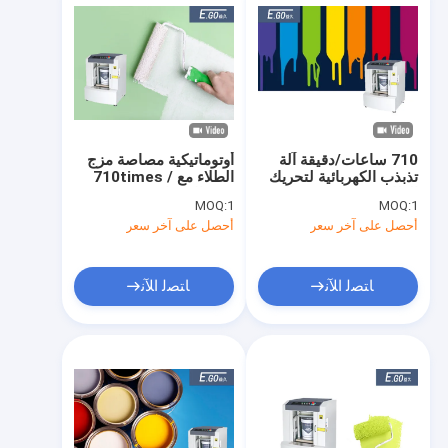
710 ساعات/دقيقة آلة
أوتوماتيكية مصاصة مزج
تذبذب الكهربائية لتحريك
الطلاء مع 710times /
الطلاء ≤80dB ضوضاء
min الاهتزاز
MOQ:
1
MOQ:
1
أحصل على آخر سعر
أحصل على آخر سعر
ﺎﺘﺼﻟ ﺍﻶﻧ
ﺎﺘﺼﻟ ﺍﻶﻧ
مسكن
منتجات
أشرطة فيديو