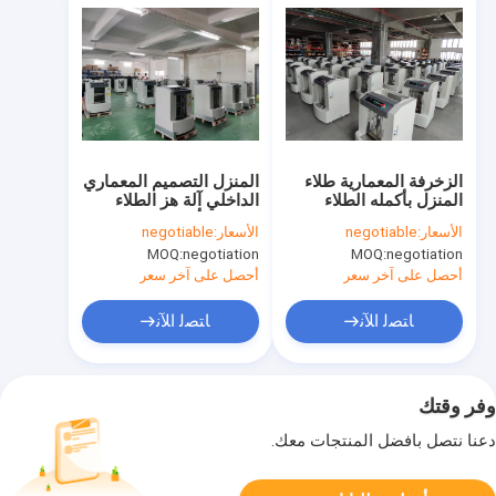
الزخرفة المعمارية طلاء
المنزل التصميم المعماري
المنزل بأكمله الطلاء
الداخلي آلة هز الطلاء
الصناعي مزج الاهتزاز
للمنزل بأكمله خلاط
الأسعار:
negotiable
الأسعار:
negotiable
لون ل 1L إلى 20L
الطلاء عالي السرعة خلاط
MOQ:
negotiation
MOQ:
negotiation
الطلاء خلاط الألوان
أحصل على آخر سعر
أحصل على آخر سعر
ﺎﺘﺼﻟ ﺍﻶﻧ
ﺎﺘﺼﻟ ﺍﻶﻧ
وفر وقتك
دعنا نتصل بأفضل المنتجات معك.