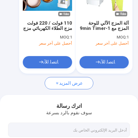
معلومات عنا
جولة في المعمل
آلة المزج الآلي للوحة
110 فولت / 220 فولت
المزج مع 1-9min Timer
مزج الطلاء الكهربائي مزج
مراقبة الجودة
الطلاء مع جهاز توقيت 1-9
MOQ:
1
MOQ:
1
دقيقة
أحصل على آخر سعر
أحصل على آخر سعر
آلة تلوين الطلاء
ﺎﺘﺼﻟ ﺍﻶﻧ
ﺎﺘﺼﻟ ﺍﻶﻧ
آلة خلط الطلاء
عرض المزيد
ماكينة طلاء شاكر
آلة موزع الطلاء
اترك رسالة
سوف نقوم بالرد بسرعة
خلاط جيروسكوبي
شاكر دهان كهربائي